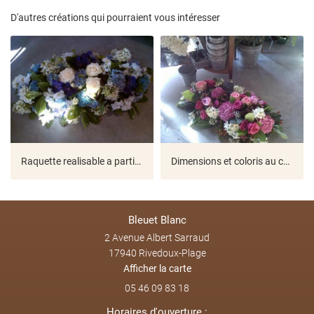
D'autres créations qui pourraient vous intéresser
Évènements
Restez infor
Créations
INSCRIPTION NEWS
Avis
Actualités
Rejoignez-nous
Raquette realisable a partir de 90 euros
Dimensions et coloris au choix...
Bleuet Blanc
2 Avenue Albert Sarraud
17940 Rivedoux-Plage
Afficher la carte
05 46 09 83 18
Horaires d'ouverture :