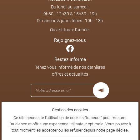
Du lundi au samedi :
9h30 - 12h30 & 15h30 - 19h
Dimanche & jours fériés : 10h - 13h
Ouvert toute l'année !
Rejoignez-nous
Restez informé
Tenez vous informé de nos dernières
offres et actualités
Gestion des cookies
Mentions Légales
Conditions générales d'utilisation
Ce site nécessite l'utilisation de cookies "traceurs" pour mesurer
Politique de confidentialité
l'audience et offrir une experience utilisateur optimale. Vous pouvez à
Gestion des cookies
tout moment les accepter ou les refuser depuis
notre page dédiée
.
Sitemap