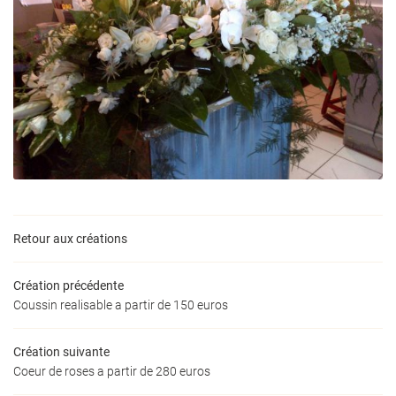
Retour aux créations
Une questio
Création précédente
Coussin realisable a partir de 150 euros
La Boutique
Création suivante
05 46 09 83 1
Coeur de roses a partir de 280 euros
Savoir-Faire