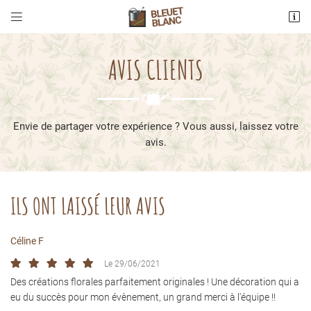


2 Avenue Albert Sarraud
17940 Rivedoux-Plage
AVIS CLIENTS
05 46 09 83 18
""
Envie de partager votre expérience ? Vous aussi, laissez votre
avis.
ILS ONT LAISSÉ LEUR AVIS
Adresse email de réception

Céline F
En cochant cette case, vous consentez à recevoir nos propositions commerciales à
l'adresse email indiqué ci-dessus. Vous pouvez vous désinscrire à tout moment en
utilisant
le formulaire de désinscription
.
Le 29/06/2021
Des créations florales parfaitement originales ! Une décoration qui a
INSCRIPTION
eu du succès pour mon évènement, un grand merci à l'équipe !!