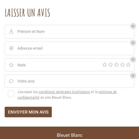
LAISSER UN AVIS
Prénom et Nom

Adresse email

Une questio
Note

La Boutique
05 46 09 83 1
Votre avis

Savoir-Faire
J'accepte les
conditions générales d'utilisation
et la
politique de
Évènements
confidentialité
du site
Bleuet Blanc
Restez infor
Créations
ENVOYER MON AVIS
INSCRIPTION NEWS
Avis
Actualités
Bleuet Blanc